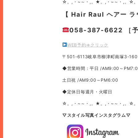
☆。,・~～・,。★。,・~～・,。☆。
【 Hair Raul ヘアー 
058-387-6622 
WEB予約⇒クリック
〒501-6113岐阜市柳津町南塚3-160
◆営業時間：平日 /AM9:00～PM7:0
土日祝 /AM9:00～PM6:00
◆定休日毎週月・火曜日
☆。,・~～・,。★。,・~～・,。☆。
▽スタイル写真インスタグラム▽