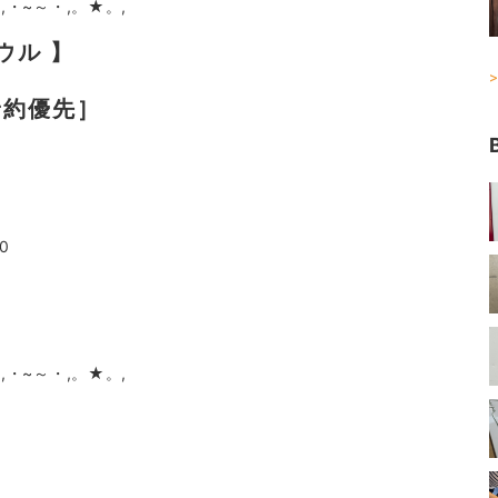
,・~～・,。★。,
ラウル 】
>
［予約優先］
0
,・~～・,。★。,