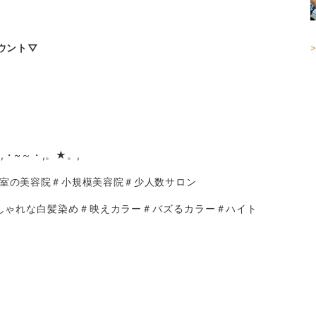
ウント▽
>
,・~～・,。★。,
個室の美容院＃小規模美容院＃少人数サロン
しゃれな白髪染め＃映えカラー＃バズるカラー＃ハイト