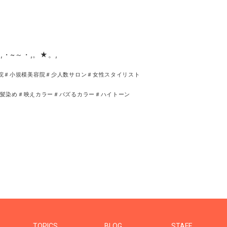
,・~～・,。★。,
院＃小規模美容院＃少人数サロン＃女性スタイリスト
髪染め＃映えカラー＃バズるカラー＃ハイトーン
TOPICS
BLOG
STAFF