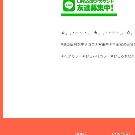
☆。,・~～・,。★。,・~～・,。☆。
#感染症対策中＃コロナ対策中＃半個室の美容
＃ヘアカラー＃おしゃれカラー＃おしゃれな白
HOME
CONCEPT