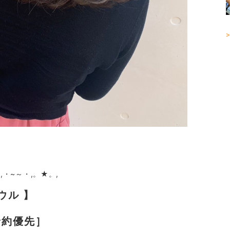
>
,・~～・,。★。,
ラウル 】
［予約優先］