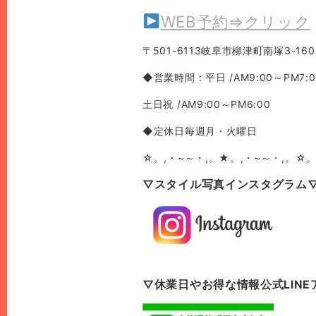
WEB予約⇒クリック
〒501-6113岐阜市柳津町南塚3-160
◆営業時間：平日 /AM9:00～PM7:0
土日祝 /AM9:00～PM6:00
◆定休日毎週月・火曜日
☆。,・~～・,。★。,・~～・,。☆。
▽スタイル写真インスタグラム
▽休業日やお得な情報公式LIN