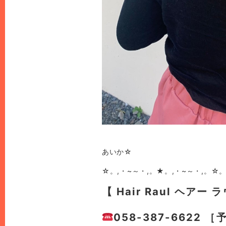
あいか☆
☆。,・~～・,。★。,・~～・,。☆。
【 Hair Raul ヘアー 
058-387-6622 