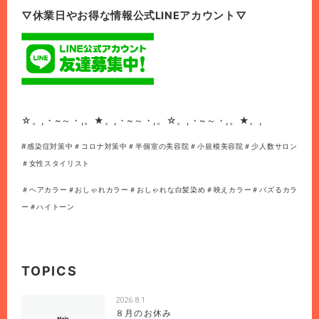
▽休業日やお得な情報公式LINEアカウント▽
☆。,・~～・,。★。,・~～・,。☆。,・~～・,。★。,
#感染症対策中＃コロナ対策中＃半個室の美容院＃小規模美容院＃少人数サロン
＃女性スタイリスト
＃ヘアカラー＃おしゃれカラー＃おしゃれな白髪染め＃映えカラー＃バズるカラ
ー＃ハイトーン
TOPICS
2026.8.1
８月のお休み