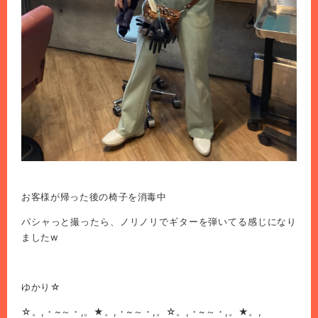
お客様が帰った後の椅子を消毒中
パシャっと撮ったら、ノリノリでギターを弾いてる感じになり
ましたw
ゆかり☆
☆。,・~～・,。★。,・~～・,。☆。,・~～・,。★。,