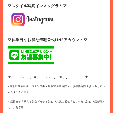
▽スタイル写真インスタグラム▽
▽休業日やお得な情報公式LINEアカウント▽
☆。,・~～・,。★。,・~～・,。☆。,・~～・,。★。,
#感染症対策中＃コロナ対策中＃半個室の美容院＃小規模美容院＃少人数サロン
＃女性スタイリスト
＃髪質改善 #映える髪色 #モテる髪色 #人気の髪色 #おしゃれな髪色 #髪が傷み
にくい美容院