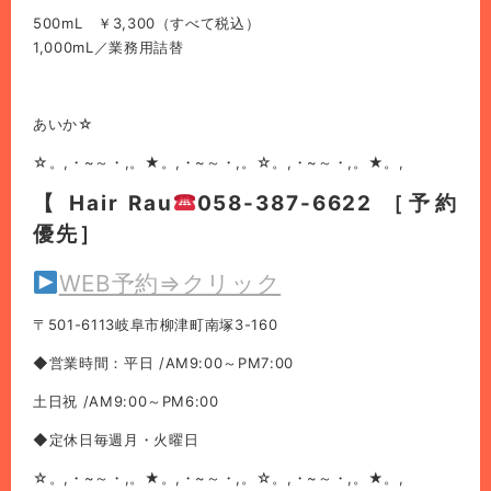
500mL ￥3,300（すべて税込）
1,000mL／業務用詰替
あいか☆
☆。,・~～・,。★。,・~～・,。☆。,・~～・,。★。,
【 Hair Rau
058-387-6622 ［予約
優先］
WEB予約⇒クリック
〒501-6113岐阜市柳津町南塚3-160
◆営業時間：平日 /AM9:00～PM7:00
土日祝 /AM9:00～PM6:00
◆定休日毎週月・火曜日
☆。,・~～・,。★。,・~～・,。☆。,・~～・,。★。,