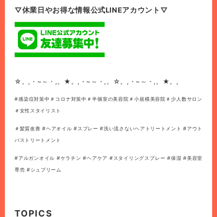
▽休業日やお得な情報公式LINEアカウント▽
☆。,・~～・,。★。,・~～・,。☆。,・~～・,。★。,
#感染症対策中＃コロナ対策中＃半個室の美容院＃小規模美容院＃少人数サロン
＃女性スタイリスト
＃髪質改善 #ヘアオイル #スプレー #洗い流さないヘアトリートメント #アウト
バストリートメント
#アルガンオイル #ケラチン #ヘアケア #スタイリングスプレー #保湿 #美容室
専売 #シュプリーム
TOPICS