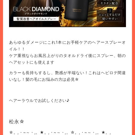
あらゆるダメージにこれ1本にお手軽ケアのヘアースプレーオ
イル！！
ケア重視ならお風呂上がりのタオルドライ後にスプレー、朝の
ヘアセットにも使えます
カラーも長持ちするし、艶感が半端ない！これはヘビロテ間違
いなし！髪の毛にお悩みの方は必見☆
ヘアーラウルでお試しください♪
松永☆
☆。,・~～・,。★。,・~～・,。☆。,・~～・,。★。,