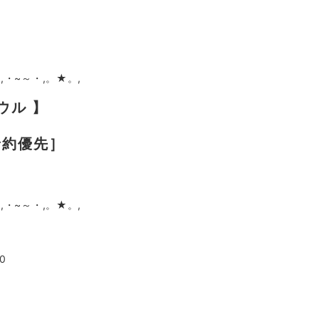
,・~～・,。★。,
ラウル 】
［予約優先］
,・~～・,。★。,
0