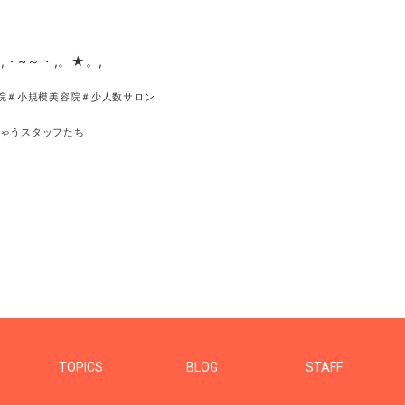
,・~～・,。★。,
院＃小規模美容院＃少人数サロン
ゃうスタッフたち
TOPICS
BLOG
STAFF