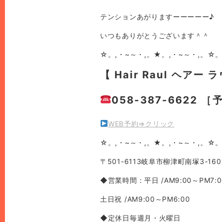
テンションあがりますーーーーー♪
いつもありがとうございます＾＾
☆。,・~～・,。★。,・~～・,。☆。
【 Hair Raul ヘアー 
058-387-6622 
WEB予約⇒クリック
☆。,・~～・,。★。,・~～・,。☆。
〒501-6113岐阜市柳津町南塚3-160
◆営業時間：平日 /AM9:00～PM7:0
土日祝 /AM9:00～PM6:00
◆定休日毎週月・火曜日