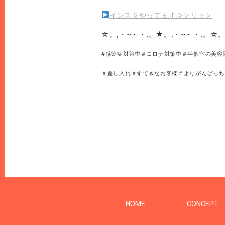
インスタやってます⇒クリック
☆。,・~～・,。★。,・~～・,。☆。
#感染症対策中＃コロナ対策中＃半個室の美容
＃差し入れ＃すてきなお客様＃よりがんばっち
HOME
CONCEPT