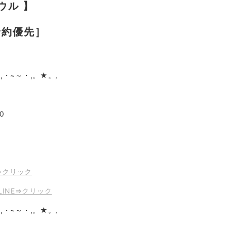
ラウル 】
［予約優先］
,・~～・,。★。,
0
⇒クリック
公式LINE⇒クリック
,・~～・,。★。,