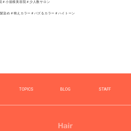
院＃小規模美容院＃少人数サロン
髪染め＃映えカラー＃バズるカラー＃ハイトーン
TOPICS
BLOG
STAFF