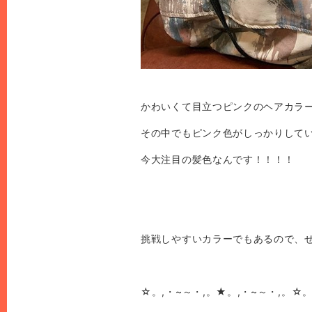
かわいくて目立つピンクのヘアカラー
その中でもピンク色がしっかりして
今大注目の髪色なんです！！！！
挑戦しやすいカラーでもあるので、
☆。,・~～・,。★。,・~～・,。☆。