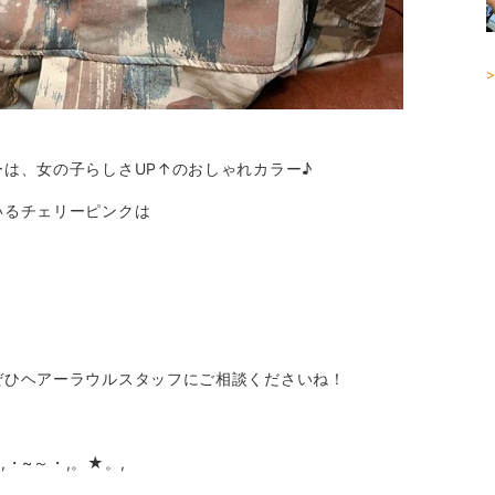
>
は、女の子らしさUP↑のおしゃれカラー♪
いるチェリーピンクは
ぜひヘアーラウルスタッフにご相談くださいね！
,・~～・,。★。,