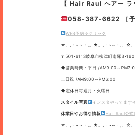
【 Hair Raul ヘアー 
058-387-6622 
WEB予約⇒クリック
☆。,・~～・,。★。,・~～・,。☆。
〒501-6113岐阜市柳津町南塚3-160
◆営業時間：平日 /AM9:00～PM7:0
土日祝 /AM9:00～PM6:00
◆定休日毎週月・火曜日
スタイル写真
インスタやってます
休業日やお得な情報
Hair Raul
☆。,・~～・,。★。,・~～・,。☆。