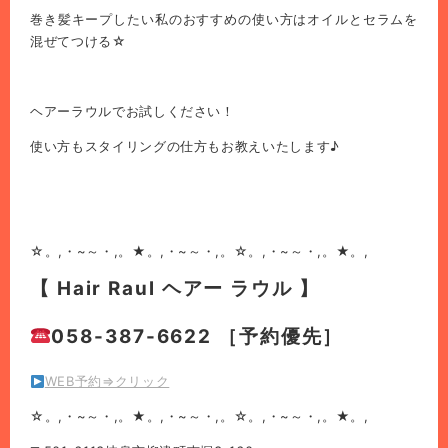
巻き髪キープしたい私のおすすめの使い方はオイルとセラムを
混ぜてつける☆
ヘアーラウルでお試しください！
使い方もスタイリングの仕方もお教えいたします♪
☆。,・~～・,。★。,・~～・,。☆。,・~～・,。★。,
【 Hair Raul ヘアー ラウル 】
058-387-6622 ［予約優先］
WEB予約⇒クリック
☆。,・~～・,。★。,・~～・,。☆。,・~～・,。★。,