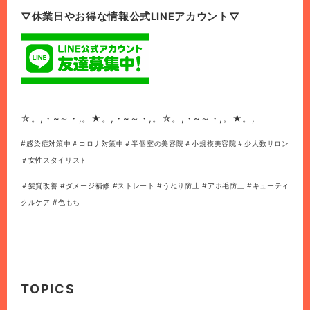
▽休業日やお得な情報公式LINEアカウント▽
☆。,・~～・,。★。,・~～・,。☆。,・~～・,。★。,
#感染症対策中＃コロナ対策中＃半個室の美容院＃小規模美容院＃少人数サロン
＃女性スタイリスト
＃髪質改善 #ダメージ補修 #ストレート #うねり防止 #アホ毛防止 #キューティ
クルケア #色もち
TOPICS