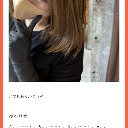
いつもありがとうw
ゆかり☆
☆。,・~～・,。★。,・~～・,。☆。,・~～・,。★。,