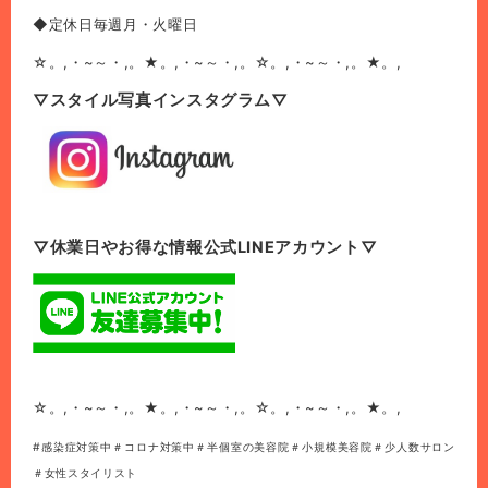
◆定休日毎週月・火曜日
☆。,・~～・,。★。,・~～・,。☆。,・~～・,。★。,
▽スタイル写真インスタグラム▽
▽休業日やお得な情報公式LINEアカウント▽
☆。,・~～・,。★。,・~～・,。☆。,・~～・,。★。,
#感染症対策中＃コロナ対策中＃半個室の美容院＃小規模美容院＃少人数サロン
＃女性スタイリスト