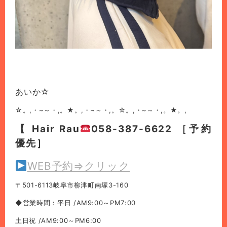
あいか☆
☆。,・~～・,。★。,・~～・,。☆。,・~～・,。★。,
【 Hair Rau
058-387-6622 ［予約
優先］
WEB予約⇒クリック
〒501-6113岐阜市柳津町南塚3-160
◆営業時間：平日 /AM9:00～PM7:00
土日祝 /AM9:00～PM6:00