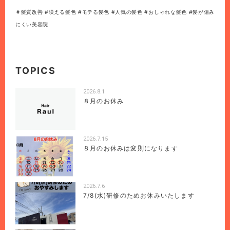
＃髪質改善 #映える髪色 #モテる髪色 #人気の髪色 #おしゃれな髪色 #髪が傷み
にくい美容院
TOPICS
2026.8.1
８月のお休み
2026.7.15
８月のお休みは変則になります
2026.7.6
7/8(水)研修のためお休みいたします