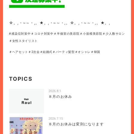
☆。,・~～・,。★。,・~～・,。☆。,・~～・,。★。,
#感染症対策中＃コロナ対策中＃半個室の美容院＃小規模美容院＃少人数サロン
＃女性スタイリスト
＃ヘアセット＃2次会＃結婚式＃パーティ髪型＃オシャレ＃韓国
TOPICS
2026.8.1
８月のお休み
2026.7.15
８月のお休みは変則になります