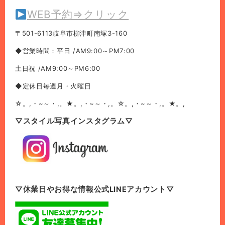
WEB予約⇒クリック
〒501-6113岐阜市柳津町南塚3-160
◆営業時間：平日 /AM9:00～PM7:00
土日祝 /AM9:00～PM6:00
◆定休日毎週月・火曜日
☆。,・~～・,。★。,・~～・,。☆。,・~～・,。★。,
▽スタイル写真インスタグラム▽
▽休業日やお得な情報公式LINEアカウント▽