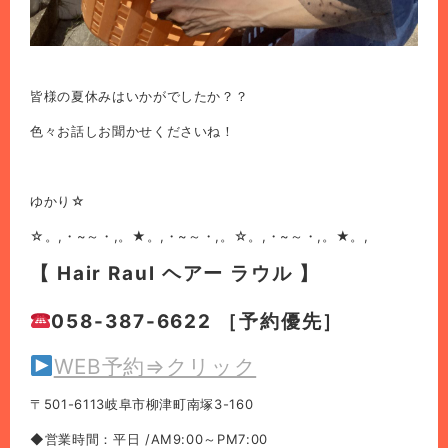
皆様の夏休みはいかがでしたか？？
色々お話しお聞かせくださいね！
ゆかり☆
☆。,・~～・,。★。,・~～・,。☆。,・~～・,。★。,
【 Hair Raul ヘアー ラウル 】
058-387-6622 ［予約優先］
WEB予約⇒クリック
〒501-6113岐阜市柳津町南塚3-160
◆営業時間：平日 /AM9:00～PM7:00