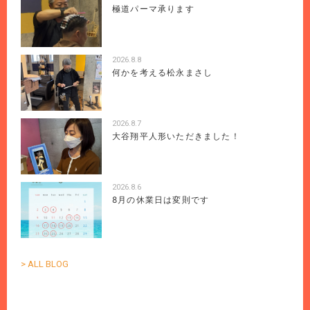
極道パーマ承ります
2026.8.8
何かを考える松永まさし
2026.8.7
大谷翔平人形いただきました！
2026.8.6
8月の休業日は変則です
> ALL BLOG