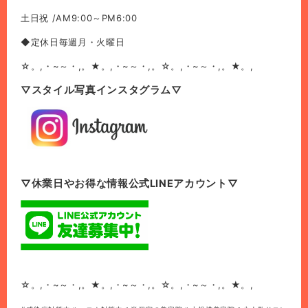
土日祝 /AM9:00～PM6:00
◆定休日毎週月・火曜日
☆。,・~～・,。★。,・~～・,。☆。,・~～・,。★。,
▽スタイル写真インスタグラム▽
▽休業日やお得な情報公式LINEアカウント▽
☆。,・~～・,。★。,・~～・,。☆。,・~～・,。★。,