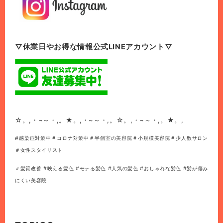
▽休業日やお得な情報公式LINEアカウント▽
☆。,・~～・,。★。,・~～・,。☆。,・~～・,。★。,
#感染症対策中＃コロナ対策中＃半個室の美容院＃小規模美容院＃少人数サロン
＃女性スタイリスト
＃髪質改善 #映える髪色 #モテる髪色 #人気の髪色 #おしゃれな髪色 #髪が傷み
にくい美容院