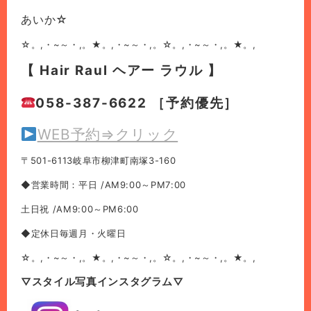
あいか☆
☆。,・~～・,。★。,・~～・,。☆。,・~～・,。★。,
【 Hair Raul ヘアー ラウル 】
058-387-6622 ［予約優先］
WEB予約⇒クリック
〒501-6113岐阜市柳津町南塚3-160
◆営業時間：平日 /AM9:00～PM7:00
土日祝 /AM9:00～PM6:00
◆定休日毎週月・火曜日
☆。,・~～・,。★。,・~～・,。☆。,・~～・,。★。,
▽スタイル写真インスタグラム▽