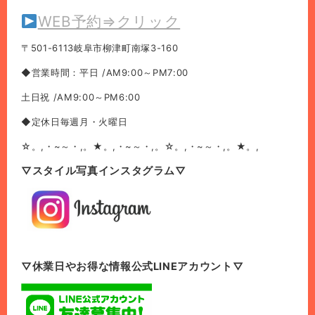
WEB予約⇒クリック
〒501-6113岐阜市柳津町南塚3-160
◆営業時間：平日 /AM9:00～PM7:00
土日祝 /AM9:00～PM6:00
◆定休日毎週月・火曜日
☆。,・~～・,。★。,・~～・,。☆。,・~～・,。★。,
▽スタイル写真インスタグラム▽
▽休業日やお得な情報公式LINEアカウント▽