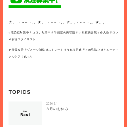
☆。,・~～・,。★。,・~～・,。☆。,・~～・,。★。,
#感染症対策中＃コロナ対策中＃半個室の美容院＃小規模美容院＃少人数サロン
＃女性スタイリスト
＃髪質改善 #ダメージ補修 #ストレート #うねり防止 #アホ毛防止 #キューティ
クルケア #色もち
TOPICS
2026.8.1
８月のお休み