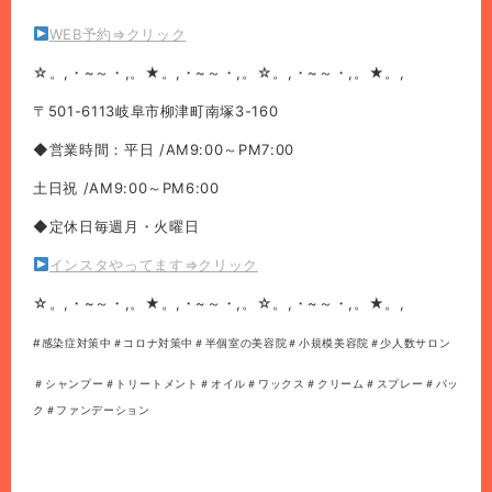
WEB予約⇒クリック
☆。,・~～・,。★。,・~～・,。☆。,・~～・,。★。,
〒501-6113岐阜市柳津町南塚3-160
◆営業時間：平日 /AM9:00～PM7:00
土日祝 /AM9:00～PM6:00
◆定休日毎週月・火曜日
インスタやってます⇒クリック
☆。,・~～・,。★。,・~～・,。☆。,・~～・,。★。,
#感染症対策中＃コロナ対策中＃半個室の美容院＃小規模美容院＃少人数サロン
＃シャンプー＃トリートメント＃オイル＃ワックス＃クリーム＃スプレー＃パッ
ク＃ファンデーション