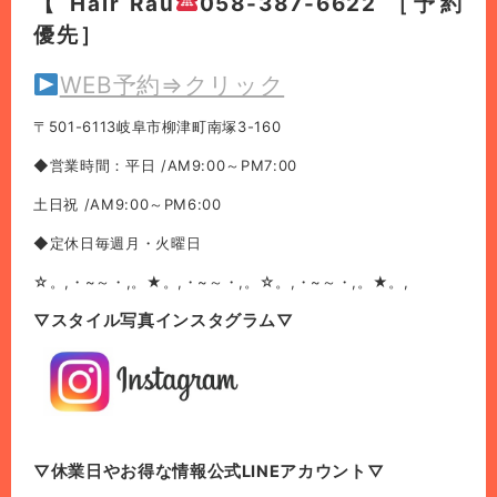
【 Hair Rau
058-387-6622 ［予約
優先］
WEB予約⇒クリック
〒501-6113岐阜市柳津町南塚3-160
◆営業時間：平日 /AM9:00～PM7:00
土日祝 /AM9:00～PM6:00
◆定休日毎週月・火曜日
☆。,・~～・,。★。,・~～・,。☆。,・~～・,。★。,
▽スタイル写真インスタグラム▽
▽休業日やお得な情報公式LINEアカウント▽