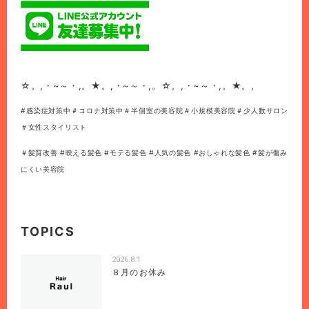
☆。,・~～・,。★。,・~～・,。☆。,・~～・,。★。,
#感染症対策中＃コロナ対策中＃半個室の美容院＃小規模美容院＃少人数サロン
＃女性スタイリスト
＃髪質改善 #映える髪色 #モテる髪色 #人気の髪色 #おしゃれな髪色 #髪が傷み
にくい美容院
TOPICS
2026.8.1
８月のお休み