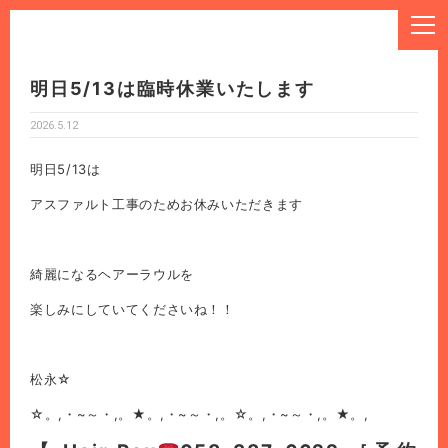
明日5/13は臨時休業いたします
2026.5.12
明日5/13は
アスファルト工事のためお休みいただきます
綺麗になるヘアーラウルを
楽しみにしていてくださいね！！
松永☆
☆。,・~～・,。★。,・~～・,。☆。,・~～・,。★。,