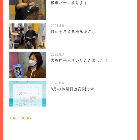
極道パーマ承ります
2026.8.8
何かを考える松永まさし
2026.8.7
大谷翔平人形いただきました！
2026.8.6
8月の休業日は変則です
> ALL BLOG