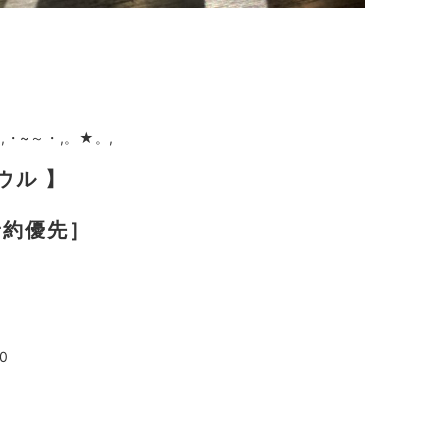
,・~～・,。★。,
ラウル 】
［予約優先］
0