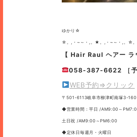
ゆかり☆
☆。,・~～・,。★。,・~～・,。☆。
【 Hair Raul ヘアー 
058-387-6622 
WEB予約⇒クリック
〒501-6113岐阜市柳津町南塚3-160
◆営業時間：平日 /AM9:00～PM7:0
土日祝 /AM9:00～PM6:00
◆定休日毎週月・火曜日