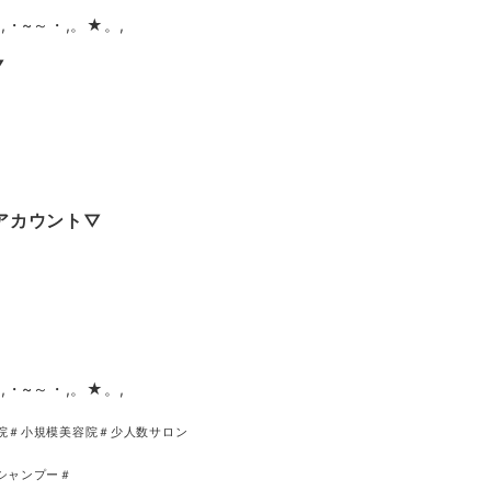
,・~～・,。★。,
▽
Eアカウント▽
,・~～・,。★。,
院＃小規模美容院＃少人数サロン
シャンプー＃