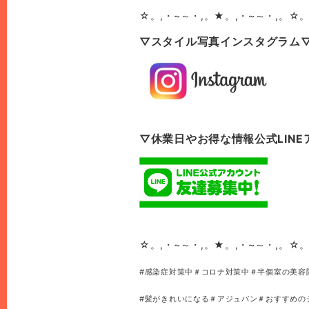
☆。,・~～・,。★。,・~～・,。☆。
▽スタイル写真インスタグラム
▽休業日やお得な情報公式LIN
☆。,・~～・,。★。,・~～・,。☆。
#感染症対策中＃コロナ対策中＃半個室の美容
#髪がきれいになる＃アジュバン＃おすすめの