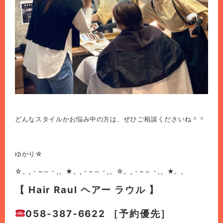
どんなスタイルかお悩み中の方は、ぜひご相談くださいね＾＾
ゆかり☆
☆。,・~～・,。★。,・~～・,。☆。,・~～・,。★。,
【 Hair Raul ヘアー ラウル 】
058-387-6622 ［予約優先］