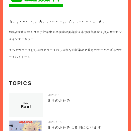
☆。,・~～・,。★。,・~～・,。☆。,・~～・,。★。,
#感染症対策中＃コロナ対策中＃半個室の美容院＃小規模美容院＃少人数サロン
＃インナーカラー
＃ヘアカラー＃おしゃれカラー＃おしゃれな白髪染め＃映えカラー＃バズるカラ
ー＃ハイトーン
TOPICS
2026.8.1
８月のお休み
2026.7.15
８月のお休みは変則になります