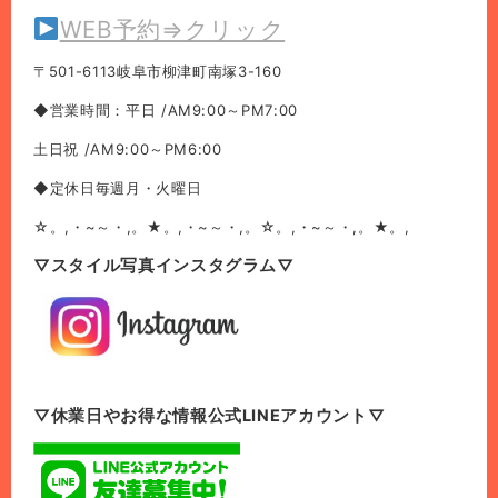
WEB予約⇒クリック
〒501-6113岐阜市柳津町南塚3-160
◆営業時間：平日 /AM9:00～PM7:00
土日祝 /AM9:00～PM6:00
◆定休日毎週月・火曜日
☆。,・~～・,。★。,・~～・,。☆。,・~～・,。★。,
▽スタイル写真インスタグラム▽
▽休業日やお得な情報公式LINEアカウント▽