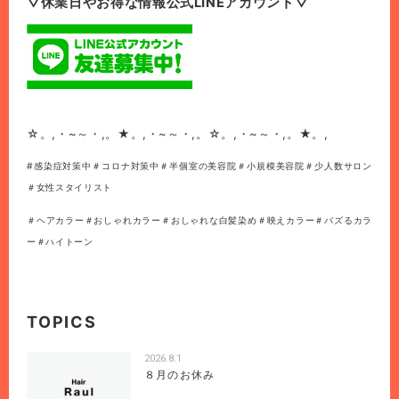
▽休業日やお得な情報公式LINEアカウント▽
☆。,・~～・,。★。,・~～・,。☆。,・~～・,。★。,
#感染症対策中＃コロナ対策中＃半個室の美容院＃小規模美容院＃少人数サロン
＃女性スタイリスト
＃ヘアカラー＃おしゃれカラー＃おしゃれな白髪染め＃映えカラー＃バズるカラ
ー＃ハイトーン
TOPICS
2026.8.1
８月のお休み