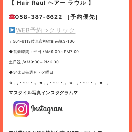
【 Hair Raul ヘアー ラウル 】
058-387-6622 ［予約優先］
WEB予約⇒クリック
〒501-6113岐阜市柳津町南塚3-160
◆営業時間：平日 /AM9:00～PM7:00
土日祝 /AM9:00～PM6:00
◆定休日毎週月・火曜日
☆。,・~～・,。★。,・~～・,。☆。,・~～・,。★。,
▽スタイル写真インスタグラム▽