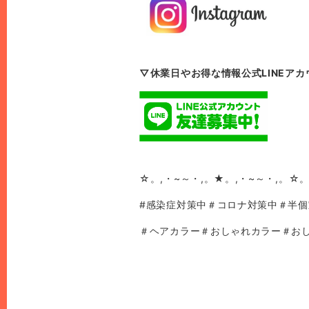
▽休業日やお得な情報公式LINEアカ
☆。,・~～・,。★。,・~～・,。☆。
#感染症対策中＃コロナ対策中＃半
＃ヘアカラー＃おしゃれカラー＃お