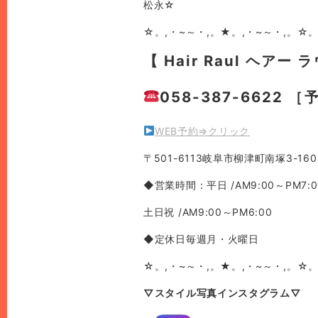
松永☆
☆。,・~～・,。★。,・~～・,。☆。
【 Hair Raul ヘアー 
058-387-6622 
WEB予約⇒クリック
〒501-6113岐阜市柳津町南塚3-160
◆営業時間：平日 /AM9:00～PM7:0
土日祝 /AM9:00～PM6:00
◆定休日毎週月・火曜日
☆。,・~～・,。★。,・~～・,。☆。
▽スタイル写真インスタグラム▽