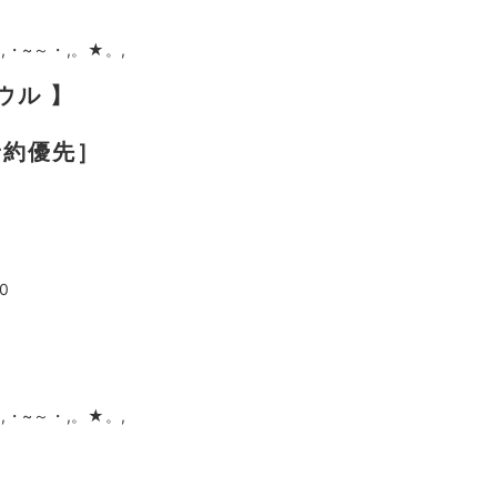
,・~～・,。★。,
ラウル 】
［予約優先］
0
,・~～・,。★。,