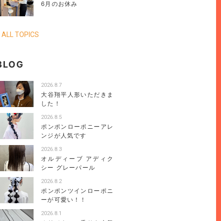
6月のお休み
 ALL TOPICS
BLOG
2026.8.7
大谷翔平人形いただきま
した！
2026.8.5
ポンポンローポニーアレ
ンジが人気です
2026.8.3
オルディーブ アディク
シー グレーパール
2026.8.2
ポンポンツインローポニ
ーが可愛い！！
2026.8.1