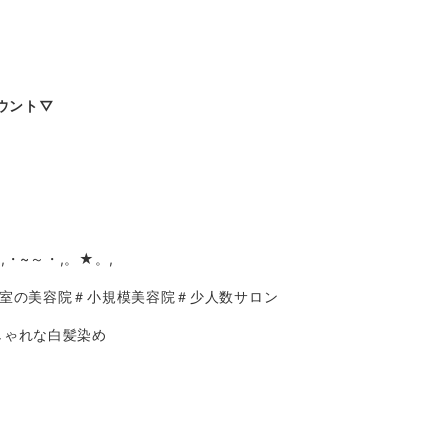
ウント▽
,・~～・,。★。,
個室の美容院＃小規模美容院＃少人数サロン
しゃれな白髪染め