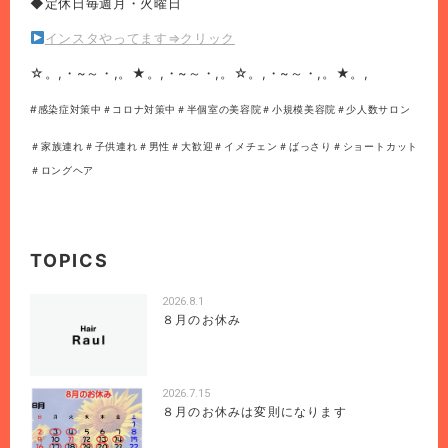
◆定休日毎週月・火曜日
インスタやってます⇒クリック
☆。,・~～・,。★。,・~～・,。☆。,・~～・,。★。,
#感染症対策中＃コロナ対策中＃半個室の美容院＃小規模美容院＃少人数サロン
＃家族連れ＃子供連れ＃男性＃大歓迎＃イメチェン＃ばっさり＃ショートカット
＃ロングヘア
TOPICS
2026.8.1
８月のお休み
2026.7.15
８月のお休みは変則になります