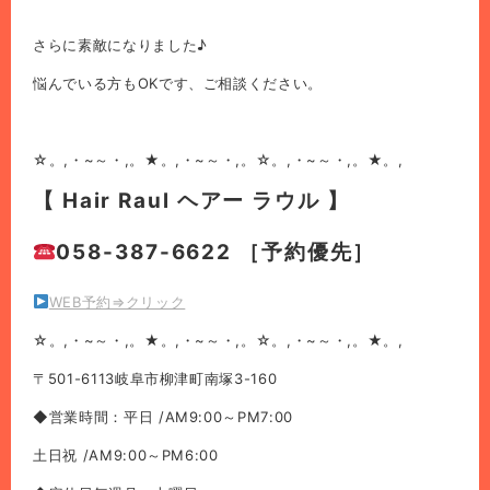
さらに素敵になりました♪
悩んでいる方もOKです、ご相談ください。
☆。,・~～・,。★。,・~～・,。☆。,・~～・,。★。,
【 Hair Raul ヘアー ラウル 】
058-387-6622 ［予約優先］
WEB予約⇒クリック
☆。,・~～・,。★。,・~～・,。☆。,・~～・,。★。,
〒501-6113岐阜市柳津町南塚3-160
◆営業時間：平日 /AM9:00～PM7:00
土日祝 /AM9:00～PM6:00