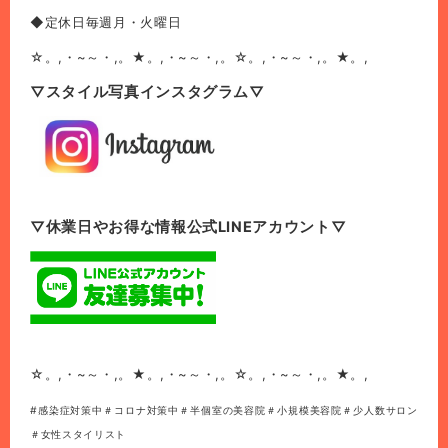
◆定休日毎週月・火曜日
☆。,・~～・,。★。,・~～・,。☆。,・~～・,。★。,
▽スタイル写真インスタグラム▽
▽休業日やお得な情報公式LINEアカウント▽
☆。,・~～・,。★。,・~～・,。☆。,・~～・,。★。,
#感染症対策中＃コロナ対策中＃半個室の美容院＃小規模美容院＃少人数サロン
＃女性スタイリスト