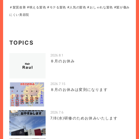
＃髪質改善 #映える髪色 #モテる髪色 #人気の髪色 #おしゃれな髪色 #髪が傷み
にくい美容院
TOPICS
2026.8.1
８月のお休み
2026.7.15
８月のお休みは変則になります
2026.7.6
7/8(水)研修のためお休みいたします